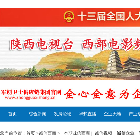
首页
综合新闻
发展论坛
华梦直播
企业天地
产业
您当前位置：
首页
>诚信西商 >
本期诚信西商
|
诚信视频
|
诚信企业
|