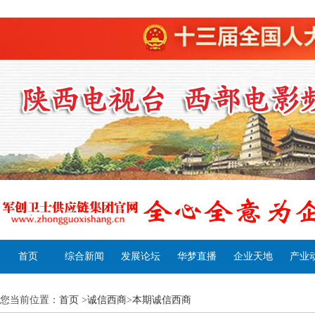
首页
综合新闻
发展论坛
华梦直播
企业天地
产业
您当前位置：
首页
>
诚信西商
>
本期诚信西商