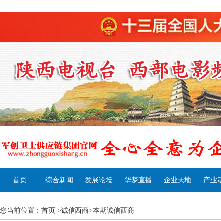
首页
综合新闻
发展论坛
华梦直播
企业天地
产业
您当前位置：
首页
>
诚信西商
>
本期诚信西商