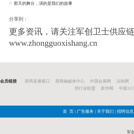
那天的舞台，演的是我们的故事
分享到：
更多资讯，请关注军创卫士供应
www.zhongguoxishang.cn
会员链接
西商直播窗口
|
西商融媒体中心
|
中国会展网
|
法制网
|
理行业联盟
|
新华网
|
中国31
首 页
|
广告服务
|
关于我们
|
招聘信息
军