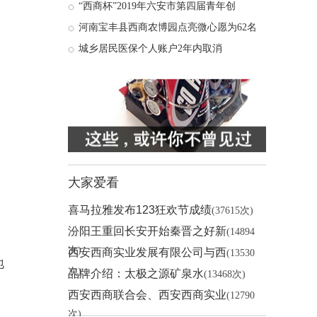
“西商杯”2019年六安市第四届青年创
河南宝丰县西商农博园点亮微心愿为62名
城乡居民医保个人账户2年内取消
大家爱看
喜马拉雅发布123狂欢节成绩
(37615次)
汾阳王重回长安开始秦晋之好新
(14894
次)
西安西商实业发展有限公司与西
(13530
地
次)
品牌介绍：太极之源矿泉水
(13468次)
西安西商联合会、西安西商实业
(12790
次)