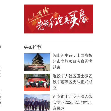
有
头条推荐
，
阅山河史诗，山西省忻
州市文旅项目考察圆满
结束
国
的
退役军人社区卫士微团
铁军莲湖区支队正式成
立
的
西安市山西商会深入落
发
实学习2025.2.17在“北
建
京民营